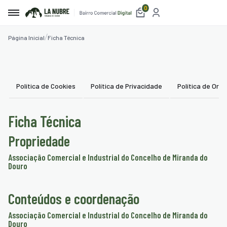
0
Página Inicial
Ficha Técnica
irro
e
a
Política de Cookies
Política de Privacidade
Política de Or
etplace
Ficha Técnica
utos
Propriedade
iços
Associação Comercial e Industrial do Concelho de Miranda do
Douro
auração
amento
Conteúdos e coordenação
belecimentos
Associação Comercial e Industrial do Concelho de Miranda do
Douro