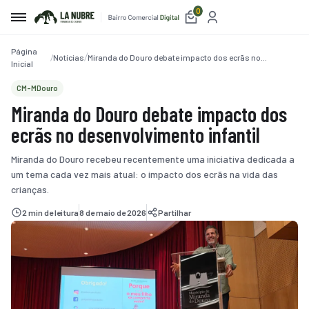
0
Página
Notícias
Miranda do Douro debate impacto dos ecrãs no
irro
Inicial
desenvolvimento infantil
e
CM-MDouro
Miranda do Douro debate impacto dos
a
ecrãs no desenvolvimento infantil
etplace
Miranda do Douro recebeu recentemente uma iniciativa dedicada a
um tema cada vez mais atual: o impacto dos ecrãs na vida das
utos
crianças.
iços
2 min de leitura
8 de maio de 2026
Partilhar
auração
amento
belecimentos