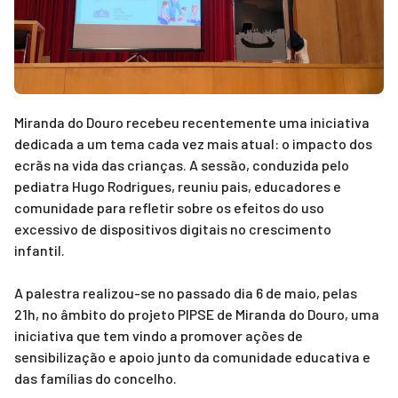
smo
nda
cias
Miranda do Douro recebeu recentemente uma iniciativa 
regos
dedicada a um tema cada vez mais atual: o impacto dos 
ecrãs na vida das crianças. A sessão, conduzida pelo 
pediatra Hugo Rodrigues, reuniu pais, educadores e 
comunidade para refletir sobre os efeitos do uso 
excessivo de dispositivos digitais no crescimento 
infantil.
A palestra realizou-se no passado dia 6 de maio, pelas 
21h, no âmbito do projeto PIPSE de Miranda do Douro, uma 
iniciativa que tem vindo a promover ações de 
sensibilização e apoio junto da comunidade educativa e 
das famílias do concelho.