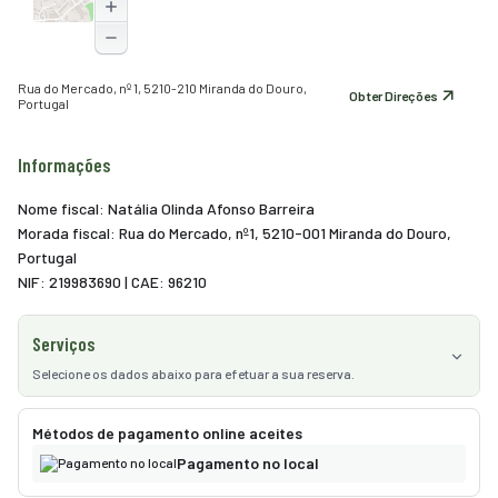
Rua do Mercado, nº 1, 5210-210 Miranda do Douro,
Obter Direções
Portugal
Informações
Nome fiscal: Natália Olinda Afonso Barreira
Morada fiscal: Rua do Mercado, nº1, 5210-001 Miranda do Douro,
Portugal
NIF: 219983690 | CAE: 96210
Serviços
Selecione os dados abaixo para efetuar a sua reserva.
Serviços
3
Métodos de pagamento online aceites
Pagamento no local