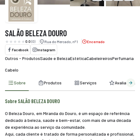
smo
nda
SALÃO BELEZA DOURO
cias
0.0
(0)
Rua do Mercado, nº 1
Encerrado
regos
Facebook
Instagram
Outros - Produtos
Saúde e Beleza
Estética
Cabeleireiros
Perfumaria
Cabelo
Sobre
Produtos
Serviços
Avaliações
Sobre SALÃO BELEZA DOURO
O Beleza Douro, em Miranda do Douro, é um espaço de referência
dedicado à beleza, saúde e bem-estar, com mais de uma década
de experiência ao serviço da comunidade.
Aqui, cada cliente é tratado de forma personalizada e profissional,