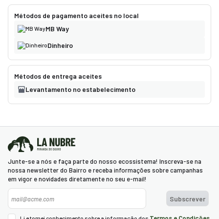
Métodos de pagamento aceites no local
MB Way
Dinheiro
Métodos de entrega aceites
Levantamento no estabelecimento
Pedimos desculpa, não foram encontrados resultados.
Neste momento a loja não tem serviços disponíveis. Por favor,
explore outras lojas disponíveis ou volte mais tarde.
As ofertas baseiam-se na hora, na data e no número de clientes e podem
Junte-se a nós e faça parte do nosso ecossistema! Inscreva-se na
nossa newsletter do Bairro e receba informações sobre campanhas
variar à medida que continua o processo de reserva.
em vigor e novidades diretamente no seu e-mail!
Newsletter
Continuar
Subscrever
Termos e Condições
Li e tomei conhecimento sobre a informação dos