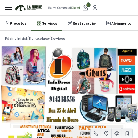
0
Produtos
Serviços
Restauração
Alojamento
irro
Página Inicial
Marketplace
Serviços
e
a
etplace
utos
iços
auração
amento
belecimentos