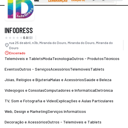
smo
nda
INFODRESS
cias
0.0
(0)
regos
rua 25 de abril, n3b, Miranda do Douro, Miranda do Douro, Miranda do
Douro
Encerrado
Telemóveis e Tablets
Moda
Tecnologia
Outros - Produtos
Técnicos
Eventos
Outros - Serviços
Acessórios
Telemóveis
Tablets
Jóias, Relógios e Bijuteria
Malas e Acessórios
Saúde e Beleza
Videojogos e Consolas
Computadores e Informática
Eletrónica
TV, Som e Fotografia e Vídeo
Explicações e Aulas Particulares
Web, Design e Marketing
Serviços Informáticos
Decoração e Acessórios
Outros - Telemóveis e Tablets