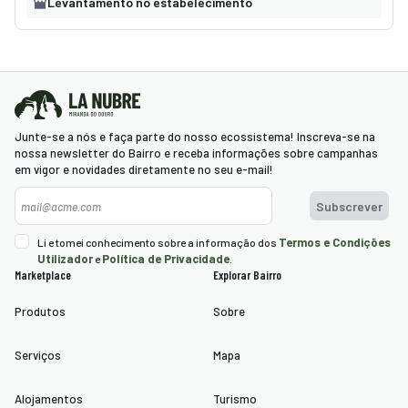
Levantamento no estabelecimento
Pedimos desculpa, não foram encontrados resultados.
Neste momento a loja não tem serviços disponíveis. Por favor,
Junte-se a nós e faça parte do nosso ecossistema! Inscreva-se na
explore outras lojas disponíveis ou volte mais tarde.
nossa newsletter do Bairro e receba informações sobre campanhas
em vigor e novidades diretamente no seu e-mail!
Newsletter
Subscrever
As ofertas baseiam-se na hora, na data e no número de clientes e podem
variar à medida que continua o processo de reserva.
Termos e Condições
Li e tomei conhecimento sobre a informação dos
Utilizador
Política de Privacidade
e
.
Marketplace
Explorar Bairro
Continuar
Produtos
Sobre
Serviços
Mapa
Alojamentos
Turismo