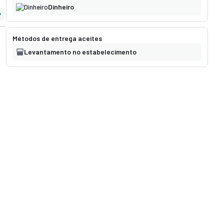
Dinheiro
Política de Privacidade
Pedimos desculpa, não foram encontrados resultados.
Métodos de entrega aceites
Neste momento a loja não tem serviços disponíveis. Por
Levantamento no estabelecimento
favor, explore outras lojas disponíveis ou volte mais
tarde.
As ofertas baseiam-se na hora, na data e no número de clientes
e podem variar à medida que continua o processo de reserva.
Continuar