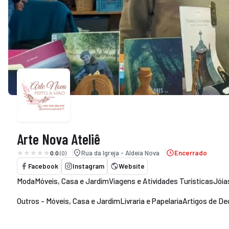
Arte Nova Ateliê
Rua da Igreja - Aldeia Nova
Encerrado
0.0
(0)
Facebook
Instagram
Website
Moda
Móveis, Casa e Jardim
Viagens e Atividades Turísticas
Jóia
Outros - Móveis, Casa e Jardim
Livraria e Papelaria
Artigos de D