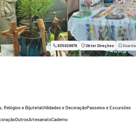
935926676
Obter Direções
Guarda
s, Relógios e Bijuteria
Utilidades e Decoração
Passeios e Excursões
ecoração
Outros
Artesanato
Caderno