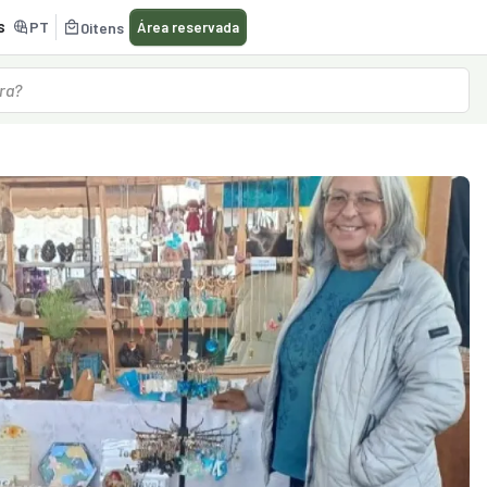
s
PT
0
itens
Área reservada