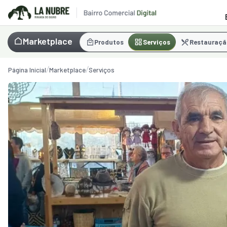
Marketplace
Produtos
Serviços
Restauraçã
Página Inicial
Marketplace
Serviços