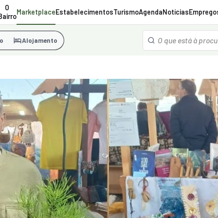
O
Marketplace
Estabelecimentos
Turismo
Agenda
Notícias
Emprego
Bairro
o
Alojamento