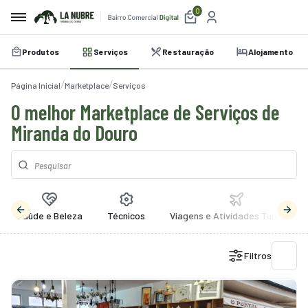
0
Produtos
Serviços
Restauração
Alojamento
irro
Página Inicial
Marketplace
Serviços
e
O melhor Marketplace de Serviços de
a
Miranda do Douro
etplace
utos
iços
Saúde e Beleza
Técnicos
Viagens e Atividades Turísticas
auração
Filtros
amento
belecimentos