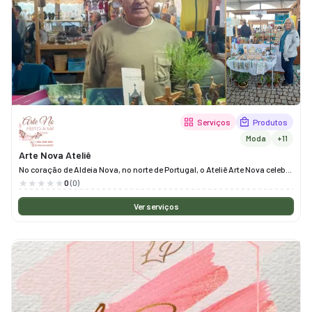
Serviços
Produtos
Moda
+11
Arte Nova Ateliê
No coração de Aldeia Nova, no norte de Portugal, o Ateliê Arte Nova celebra
a terra através do artesanato. Aqui, cada peça nasce do desejo de
0
(0)
preservar histórias, plantas e costumes que fazem desta região um lugar
único.
Ver serviços