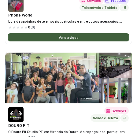
Serviços
Produtos
Telemóveis e Tablets
+5
Phone World
Loja de capinhas de telemóveis , películas e entre outros acessórios.
Fazemos reparo!
0
(0)
Ver serviços
Serviços
Saúde e Beleza
+1
DOURO FIT
O Douro Fit Studio PT, em Miranda do Douro, é o espaço ideal para quem
procura melhorar o corpo, a mente e o bem-estar.Com planos de treino