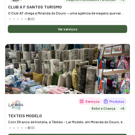
CLUB A F SANTOS TURISMO
O Club AF chega a Miranda do Douro — uma agência de viagens que vai
muito além de destinos - criando experiências inesquecíveis.Uma nova
0
(0)
forma de viver as viagens, bem no coração do Douro — uma agência que
transforma cada destino em memória.Criamos viagens. Tu crias
Ver serviços
Memórias.
Serviços
Produtos
Bebé e Criança
+6
TEXTEIS MODELO
Com 38 anos de história, a Têxteis – Lar Modelo, em Miranda do Douro, é
uma loja de referência especializada em artigos têxteis para o lar.
0
(0)
Aqui encontra uma ampla seleção de tecidos, roupa de cama, mesa e