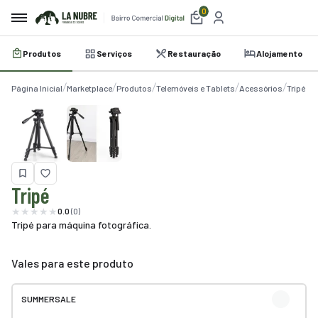
0
Produtos
Serviços
Restauração
Alojamento
irro
Página Inicial
Marketplace
Produtos
Telemóveis e Tablets
Acessórios
Tripé
e
a
etplace
utos
Tripé
iços
0.0
(0)
Tripé para máquina fotográfica.
auração
Vales para este produto
amento
belecimentos
SUMMERSALE