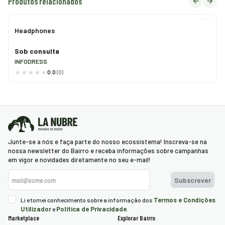
Produtos relacionados
Headphones
Sob consulta
INFODRESS
0.0
(0)
Junte-se a nós e faça parte do nosso ecossistema! Inscreva-se na
nossa newsletter do Bairro e receba informações sobre campanhas
em vigor e novidades diretamente no seu e-mail!
Newsletter
Subscrever
Termos e Condições
Li e tomei conhecimento sobre a informação dos
Utilizador
Política de Privacidade
e
.
Marketplace
Explorar Bairro