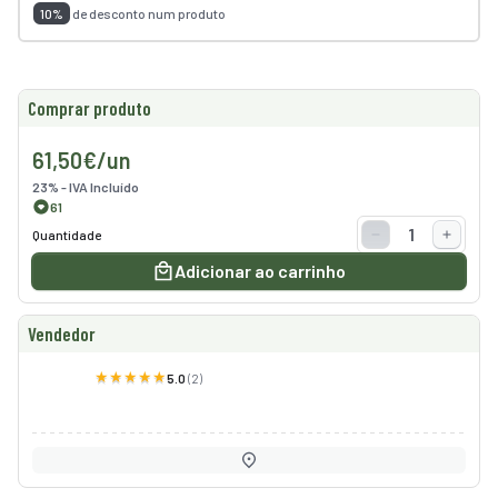
10%
de desconto num produto
smo
nda
Comprar produto
cias
61,50€/un
regos
23% - IVA Incluído
61
Quantidade
Adicionar ao carrinho
Vendedor
5.0
(2)