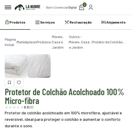
0
Produtos
Serviços
Restauração
Alojamento
irro
Móveis,
Outros -
e
Página
Marketplace
Produtos
Casa e
Móveis, Casa
Protetor de Colchão
Inicial
Jardim
e Jardim
Acolchoado 100%
a
Micro-fibra
etplace
utos
iços
Protetor de Colchão Acolchoado 100%
Micro-fibra
auração
0.0
(0)
amento
Protetor de colchão acolchoado em 100% microfibra, ajustável e
reversível, ideal para proteger o colchão e aumentar o conforto
belecimentos
durante o sono.