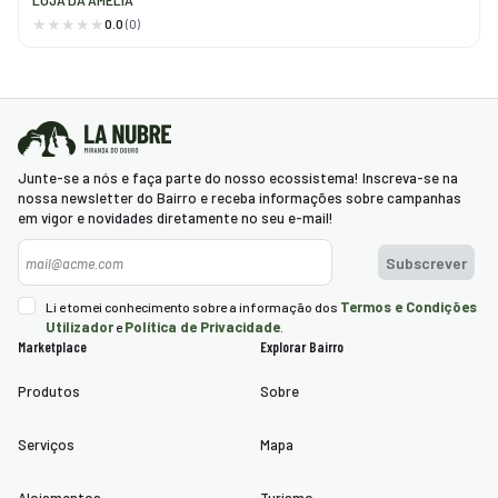
LOJA DA AMÉLIA
0.0
(0)
Junte-se a nós e faça parte do nosso ecossistema! Inscreva-se na
nossa newsletter do Bairro e receba informações sobre campanhas
em vigor e novidades diretamente no seu e-mail!
Newsletter
Subscrever
Termos e Condições
Li e tomei conhecimento sobre a informação dos
Utilizador
Política de Privacidade
e
.
Marketplace
Explorar Bairro
Produtos
Sobre
Serviços
Mapa