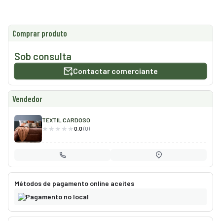
smo
nda
Comprar produto
cias
Sob consulta
regos
Contactar comerciante
Vendedor
TEXTIL CARDOSO
0.0
(0)
Métodos de pagamento online aceites
Pagamento no local