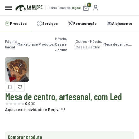
0
Produtos
Serviços
Restauração
Alojamento
irro
Móveis,
e
Página
Outros - Móveis,
Marketplace
Produtos
Casa e
Mesa de centro,
Inicial
Casa e Jardim
Jardim
artesanal, com
a
Led
etplace
utos
iços
Mesa de centro, artesanal, com Led
0.0
(0)
auração
Aqui a exclusividade é Regra !!!
amento
belecimentos
Comprar produto