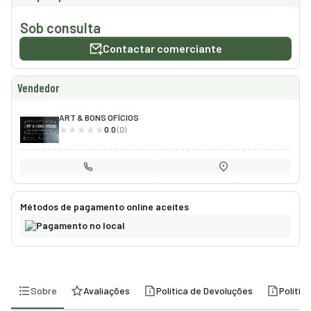
smo
Sob consulta
nda
Contactar comerciante
cias
Vendedor
regos
ART & BONS OFÍCIOS
0.0
(0)
Métodos de pagamento online aceites
Pagamento no local
Sobre
Avaliações
Política de Devoluções
Polític