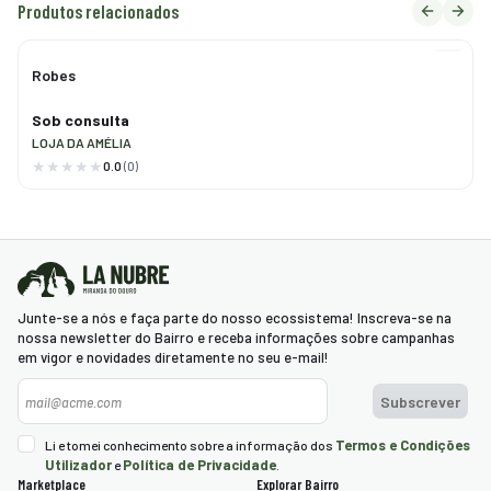
Produtos relacionados
Robes
Sob consulta
LOJA DA AMÉLIA
0.0
(0)
Junte-se a nós e faça parte do nosso ecossistema! Inscreva-se na
nossa newsletter do Bairro e receba informações sobre campanhas
em vigor e novidades diretamente no seu e-mail!
Newsletter
Subscrever
Termos e Condições
Li e tomei conhecimento sobre a informação dos
Utilizador
Política de Privacidade
e
.
Marketplace
Explorar Bairro