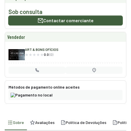
smo
Sob consulta
nda
Contactar comerciante
cias
Vendedor
regos
ART & BONS OFÍCIOS
0.0
(0)
Métodos de pagamento online aceites
Pagamento no local
Sobre
Avaliações
Política de Devoluções
Polític