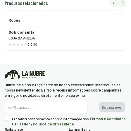
Produtos relacionados
Robes
Sob consulta
LOJA DA AMÉLIA
0.0
(0)
Junte-se a nós e faça parte do nosso ecossistema! Inscreva-se na
nossa newsletter do Bairro e receba informações sobre campanhas
em vigor e novidades diretamente no seu e-mail!
Newsletter
Subscrever
Termos e Condições
Li e tomei conhecimento sobre a informação dos
Utilizador
Política de Privacidade
e
.
Marketplace
Explorar Bairro