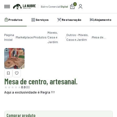
0
Produtos
Serviços
Restauração
Alojamento
irro
Móveis,
e
Página
Outros - Móveis,
Marketplace
Produtos
Casa e
Mesa de
Inicial
Casa e Jardim
Jardim
centro,
a
artesanal.
etplace
utos
iços
Mesa de centro, artesanal.
0.0
(0)
auração
Aqui a exclusividade é Regra !!!
amento
belecimentos
Comprar produto