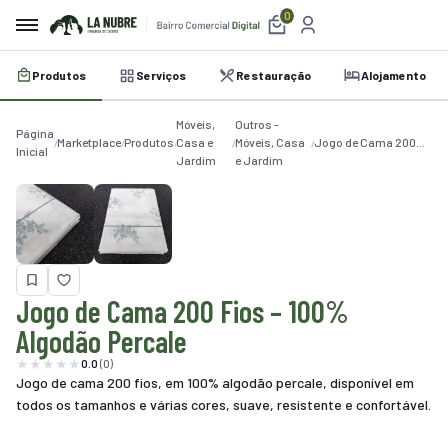
0
Produtos
Serviços
Restauração
Alojamento
irro
Móveis,
Outros -
e
Página
Marketplace
Produtos
Casa e
Móveis, Casa
Jogo de Cama 200
Inicial
Jardim
e Jardim
Fios – 100% Algodão
a
Percale
etplace
utos
iços
Jogo de Cama 200 Fios – 100%
Algodão Percale
auração
0.0
(0)
amento
Jogo de cama 200 fios, em 100% algodão percale, disponível em
todos os tamanhos e várias cores, suave, resistente e confortável.
belecimentos