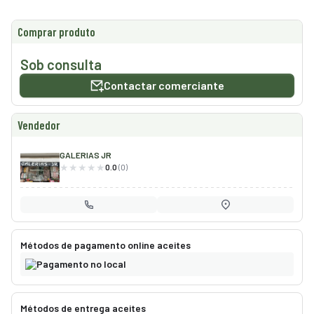
smo
Comprar produto
nda
Sob consulta
cias
Contactar comerciante
regos
Vendedor
GALERIAS JR
0.0
(0)
Métodos de pagamento online aceites
Pagamento no local
Métodos de entrega aceites