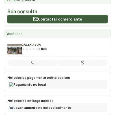
smo
Sob consulta
nda
Contactar comerciante
cias
Vendedor
regos
GALERIAS JR
0.0
(0)
Métodos de pagamento online aceites
Pagamento no local
Métodos de entrega aceites
Levantamento no estabelecimento