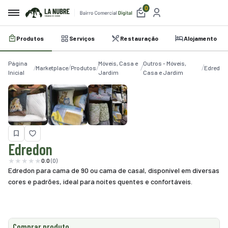
0
Produtos
Serviços
Restauração
Alojamento
irro
Página
Móveis, Casa e
Outros - Móveis,
e
Marketplace
Produtos
Edredon
Inicial
Jardim
Casa e Jardim
a
etplace
utos
Edredon
iços
0.0
(0)
Edredon para cama de 90 ou cama de casal, disponível em diversas
auração
cores e padrões, ideal para noites quentes e confortáveis.
amento
belecimentos
Comprar produto