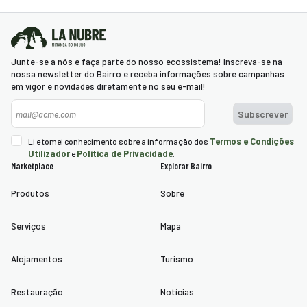
Junte-se a nós e faça parte do nosso ecossistema! Inscreva-se na
nossa newsletter do Bairro e receba informações sobre campanhas
em vigor e novidades diretamente no seu e-mail!
Newsletter
Subscrever
Termos e Condições
Li e tomei conhecimento sobre a informação dos
Utilizador
Política de Privacidade
e
.
Marketplace
Explorar Bairro
Produtos
Sobre
Serviços
Mapa
Alojamentos
Turismo
Restauração
Notícias