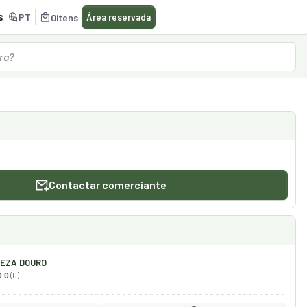
s
PT
0
itens
Área reservada
Contactar comerciante
EZA DOURO
0.0
(0)