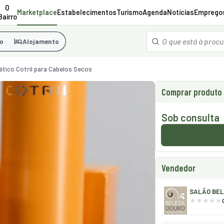
O
Marketplace
Estabelecimentos
Turismo
Agenda
Notícias
Emprego
Bairro
o
Alojamento
tico Cotril para Cabelos Secos
Comprar produto
Sob consulta
Vendedor
SALÃO BEL