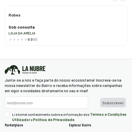
Robes
Sob consulta
LOJA DA AMÉLIA
0.0
(0)
Junte-se a nós e faça parte do nosso ecossistema! Inscreva-se na
nossa newsletter do Bairro e receba informações sobre campanhas
em vigor e novidades diretamente no seu e-mail!
Newsletter
Subscrever
Termos e Condições
Li e tomei conhecimento sobre a informação dos
Utilizador
Política de Privacidade
e
.
Marketplace
Explorar Bairro