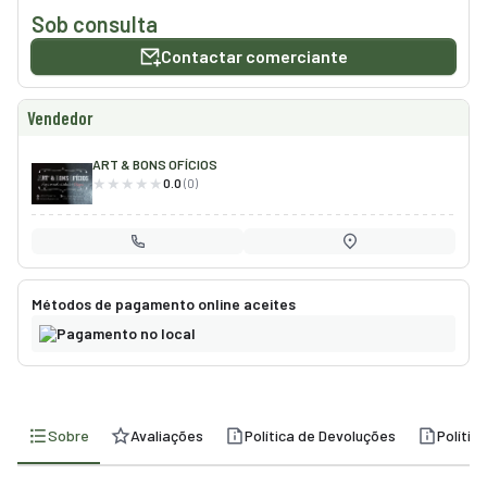
smo
Sob consulta
Contactar comerciante
nda
cias
Vendedor
regos
ART & BONS OFÍCIOS
0.0
(0)
Métodos de pagamento online aceites
Pagamento no local
Sobre
Avaliações
Política de Devoluções
Polític