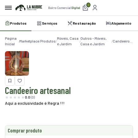
0
Produtos
Serviços
Restauração
Alojamento
irro
Página
Móveis, Casa
Outros - Móveis,
e
Marketplace
Produtos
Candeeiro
Inicial
e Jardim
Casa e Jardim
artesanal
a
etplace
utos
Candeeiro artesanal
iços
0.0
(0)
Aqui a exclusividade é Regra !!!
auração
amento
belecimentos
Comprar produto