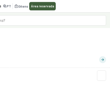
s
PT
0
itens
Área reservada