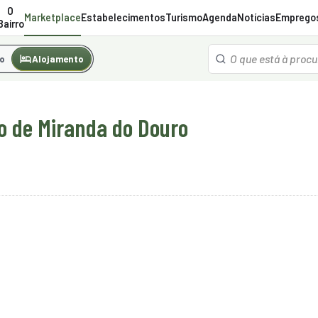
O
Marketplace
Estabelecimentos
Turismo
Agenda
Notícias
Emprego
Bairro
o
Alojamento
o de Miranda do Douro