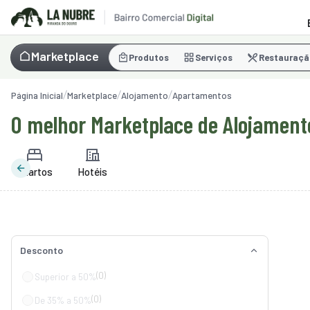
Marketplace
Produtos
Serviços
Restauraçã
Página Inicial
Marketplace
Alojamento
Apartamentos
O melhor Marketplace de Alojament
Quartos
Hotéis
Desconto
(0)
Superior a 50%
(0)
De 35% a 50%